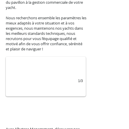
du pavillon à la gestion commerciale de votre
yacht.
Nous recherchons ensemble les paramètres les
mieux adaptés à votre situation et à vos
exigences, nous maintenons nos yachts dans
les meilleurs standards techniques, nous
recrutons pour vous l’équipage qualifié et
Location Yachts
motivé afin de vous offrir confiance, sérénité
et plaisir de naviguer !
1/3
Nos Yachts